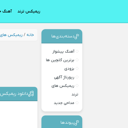
ریمیکس ترند
آهنگ ج
خانه
/
ریمیکس های 
دسته‌بندی‎‌‌ها
آهنگ پیشواز
برترین گلچین ها
بزودی
رپورتاژ آگهی
ریمیکس های
دانلود ریمیکس 
ترند
مداحی جدید
پیوندها