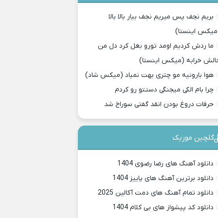
بریم نجف پس میریم نجف بیار بالا بالا
میکس اینستا)
ما ردش کردیم اومد تورو بغل کرد دل من
الش خرابه (میکس اینستا)
هوا بارونیه مو چتری بهت نمیاد (میکس شاد)
چرا بام الکی میجنگی دستتو رو کردم
حرفات دروغ بودن انقد گفتی سوراخ شد
گلچین موزیک
دانلود آهنگ های رضا رضوی 1404
دانلود برترین آهنگ های پاییز 1404
دانلود تمام آهنگ های دمت آکالین 2025
دانلود کد پیشواز های بی کلام 1404