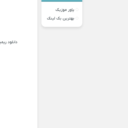
پاور موزیک
بهترین بک لینک
دانلود ری