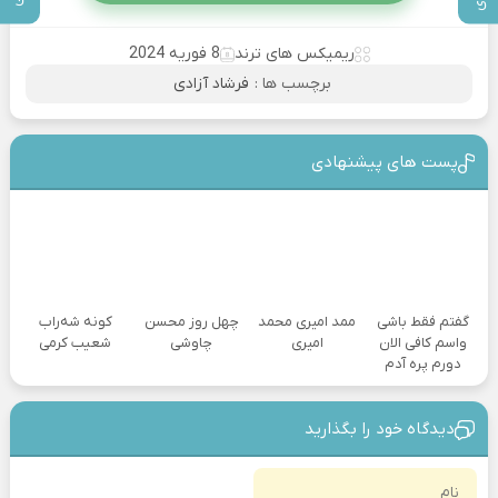
ریمیکس های ترند
8 فوریه 2024
برچسب ها :
فرشاد آزادی
پست های پیشنهادی
گفتم فقط باشی
ممد امیری محمد
چهل روز محسن
کونه شه‌راب
واسم کافی الان
امیری
چاوشی
شعیب کرمی
دورم پره آدم
دیدگاه خود را بگذارید