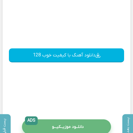
دانلود آهنگ با کیفیت خوب 128
پست بعدی
ADS
پست قبلی
دانلــود موزیــکیـــو