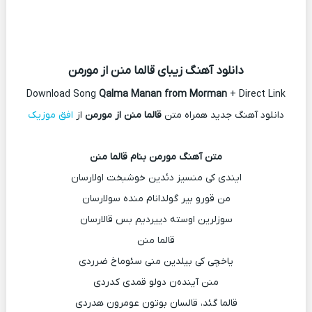
دانلود آهنگ زیبای قالما منن از مورمن
Download Song
Qalma Manan from Morman
+ Direct Link
دانلود آهنگ جدید همراه متن
قالما منن از مورمن
از
افق موزیک
متن آهنگ مورمن بنام قالما منن
ایندی کی منسیز دئدین خوشبخت اولارسان
من قورو بیر گولدانام منده سولارسان
سوزلرین اوسته دییردیم بس قالارسان
قالما منن
یاخچی کی بیلدین منی سئوماخ ضرردی
منن آینده‌ن دولو قمدی کدردی
قالما گئد، قالسان بوتون عومرون هدردی