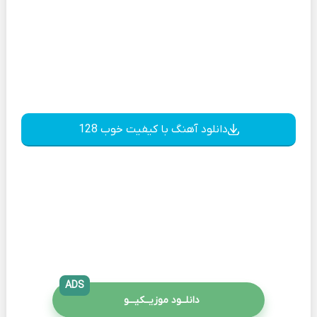
دانلود آهنگ با کیفیت خوب 128
ADS
دانلــود موزیــکیـــو