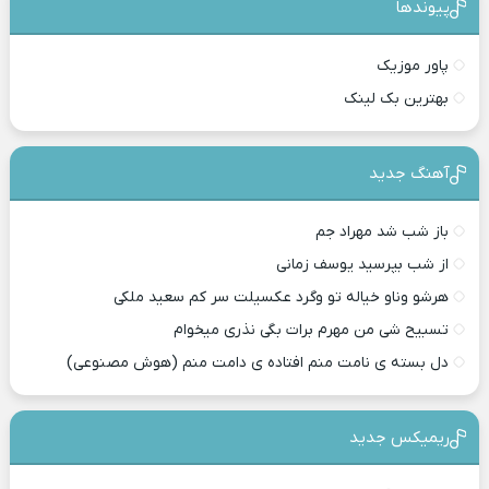
پیوندها
پاور موزیک
بهترین بک لینک
آهنگ جدید
باز شب شد مهراد جم
از شب بپرسید یوسف زمانی
هرشو وناو خیاله تو وگرد عکسیلت سر کم سعید ملکی
تسبیح شی من مهرم برات بگی نذری میخوام
دل بسته ی نامت منم افتاده ی دامت منم (هوش مصنوعی)
ریمیکس جدید