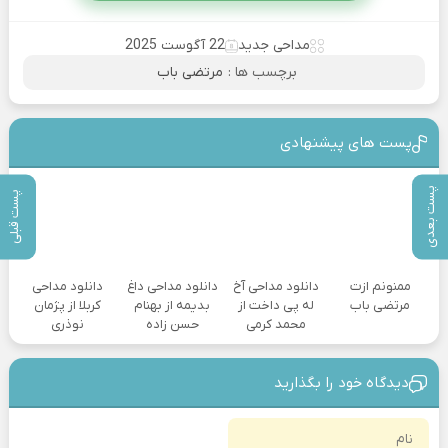
مداحی جدید
22 آگوست 2025
برچسب ها :
مرتضی باب
پست های پیشنهادی
پست بعدی
پست قبلی
ممنونم ازت
دانلود مداحی آخ
دانلود مداحی داغ
دانلود مداحی
مرتضی باب
له پی داخت از
بدیمه از بهنام
کربلا از پژمان
محمد کرمی
حسن زاده
نوذری
دیدگاه خود را بگذارید