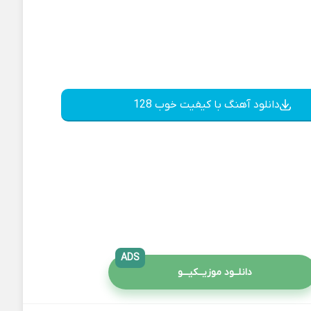
دانلود آهنگ با کیفیت خوب 128
ADS
دانلــود موزیــکیـــو