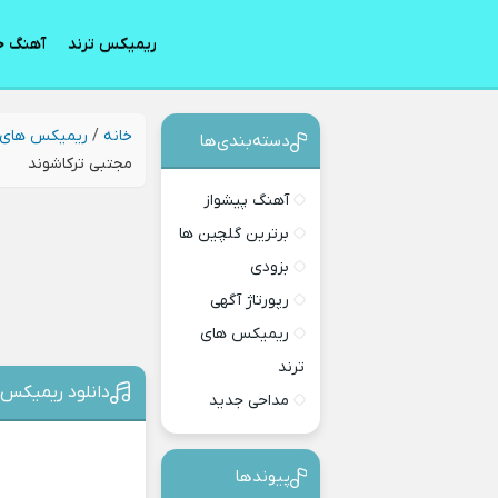
ریمیکس ترند
آهنگ ج
خانه
/
ریمیکس های 
دسته‌بندی‎‌‌ها
مجتبی ترکاشوند
آهنگ پیشواز
برترین گلچین ها
بزودی
رپورتاژ آگهی
ریمیکس های
ترند
دانلود ریمیکس ر
مداحی جدید
پیوندها