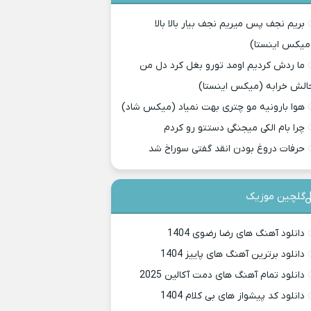
بریم نجف پس میریم نجف بیار بالا بالا
میکس اینستا)
ما ردش کردیم اومد تورو بغل کرد دل من
الش خرابه (میکس اینستا)
هوا بارونیه مو چتری بهت نمیاد (میکس شاد)
چرا بام الکی میجنگی دستتو رو کردم
حرفات دروغ بودن انقد گفتی سوراخ شد
گلچین موزیک
دانلود آهنگ های رضا رضوی 1404
دانلود برترین آهنگ های پاییز 1404
دانلود تمام آهنگ های دمت آکالین 2025
دانلود کد پیشواز های بی کلام 1404