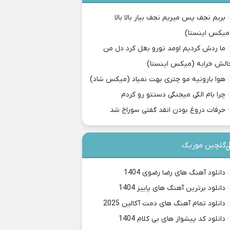
بریم نجف پس میریم نجف بیار بالا بالا
میکس اینستا)
ما ردش کردیم اومد تورو بغل کرد دل من
الش خرابه (میکس اینستا)
هوا بارونیه مو چتری بهت نمیاد (میکس شاد)
چرا بام الکی میجنگی دستتو رو کردم
حرفات دروغ بودن انقد گفتی سوراخ شد
گلچین موزیک
دانلود آهنگ های رضا رضوی 1404
دانلود برترین آهنگ های پاییز 1404
دانلود تمام آهنگ های دمت آکالین 2025
دانلود کد پیشواز های بی کلام 1404