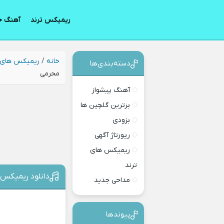
ریمیکس ترند
آهنگ ج
خانه
/
ریمیکس های 
دسته‌بندی‎‌‌ها
محرمی
آهنگ پیشواز
برترین گلچین ها
بزودی
رپورتاژ آگهی
ریمیکس های
ترند
دانلود ریمیکس
مداحی جدید
پیوندها