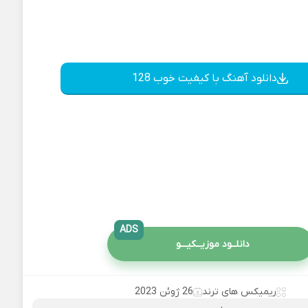
دانلود آهنگ با کیفیت خوب 128
ADS
دانلــود موزیــکیـــو
ریمیکس های ترند
26 ژوئن 2023