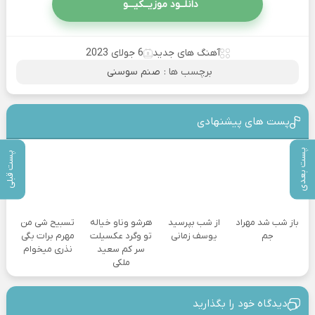
دانلــود موزیــکیـــو
آهنگ های جدید
6 جولای 2023
برچسب ها :
صنم سوسنی
پست های پیشنهادی
پست بعدی
پست قبلی
باز شب شد مهراد
از شب بپرسید
هرشو وناو خیاله
تسبیح شی من
جم
یوسف زمانی
تو وگرد عکسیلت
مهرم برات بگی
سر کم سعید
نذری میخوام
ملکی
دیدگاه خود را بگذارید