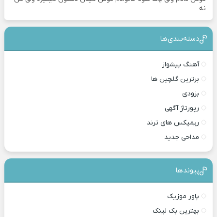
نه
دسته‌بندی‎‌‌ها
آهنگ پیشواز
برترین گلچین ها
بزودی
رپورتاژ آگهی
ریمیکس های ترند
مداحی جدید
پیوندها
پاور موزیک
بهترین بک لینک