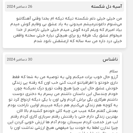
آسیه دل شکسته
26 دسامبر 2024
من خیلی خیلی دلم شکسته تیکه تیکه ام بخدا وقتی آهنگاشو
می‌شنوم داغونترمیشم میدونی به یاد عشق بی وفایم گوش میدم
بیاد امیرم که ویلم کرده گوش میدم خیلی خیلی ناراحتم از خدا
میخوام عشق یک طرفه رو برای هیچکی نیاره خیلی سخته واقعن
خیلی درد داره من سه ساله که ازعشقش نابود شدم
ناشناس
30 دسامبر 2024
سلام
آرزو حال خوب برات میکنم ولی یه توصیه من به شما که فقط
داری خودتو با اطرافیانتو ادیت کنی خب اون که رفته پی زندگی
خودش عشق حال این چیزا هیچ وقت تورو درک نمیکنه چون
خودم چندسال این داستان داشتم من پسرم یه دختری دوست
داشتم هرکاری بگی براش کردم ولی اون با یکی دیگه ازدواج کرد تو
یه کوچه هم زندگی می‌کنیم هم دیگه میبینم اولین ناراحت بودم
بعدش گفتم مگه عیب من چیه کلی خودمو کشیدم بالا الان
بهترین زندگی دارم حتی با رفتنش رفتم سربازی کاری کردم رفتم
لب مرز خدمت کردم سیستان بودم آدم ها ارزش خوبی کردن این
چیزا ندارن لطفا به خودت بیا میفهمی هیچ ارزشی نداشت اون با