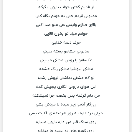
از قدیم گفتن جواب بارون تگرگه
مدیونی مُردم حتی به خونم نگاه کنی
بالای جنازم وایسی هی منو صدا کنی
خوابم میاد تو بخون لالایی
حرف دلمه خدایی
مدیونی چشامو بسته ببینی
عکسامو با روبان مشکی میبینی
مشکی نپوشیا مشکی رنگ عشقه
تو که عشقی نداشتی نپوش زشته
این هوای بارونی انگاری یچیش کمه
من دلم گرفته پس بغضم چرا نمیشکنه
روزگار آدمو زجر میده تا مردش بشی
خیلی درد داره یه روز شرمنده ی قلبت بشی
روی سنگ قبر من داره بارون میباره
روی گونه های تو ردشو جا میذاره