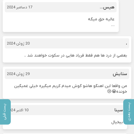
هیس…
17 دسامبر 2024
عالیه حق میگه
…
،
20 ژوئن 2024
بعضی از درد ها هم فقط فریاد هایی در سکوت خواهند شد ..
ستایش
29 ژوئن 2024
من واقعا این اهنگو هاشو گوش میدم کریم میگیره خیلی غمیگین
خونده😭😢
پست بعدی
پست قبلی
سینا
10 اکتبر 2024
بیخیال