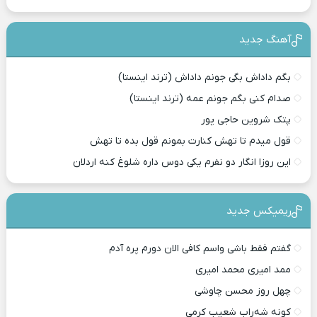
آهنگ جدید
بگم داداش بگی جونم داداش (ترند اینستا)
صدام کنی بگم جونم عمه (ترند اینستا)
پتک شروین حاجی پور
قول میدم تا تهش کنارت بمونم قول بده تا تهش
این روزا انگار دو نفرم یکی دوس داره شلوغ کنه اردلان
ریمیکس جدید
گفتم فقط باشی واسم کافی الان دورم پره آدم
ممد امیری محمد امیری
چهل روز محسن چاوشی
کونه شه‌راب شعیب کرمی