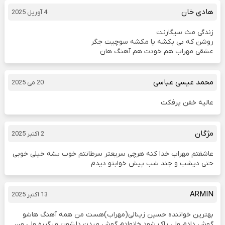
هادی خان
4 آوریل 2025
زندگی مث سیگارنت
روشن که بی بکشه یا مکشه سوچیت جگر
عشقی مهراب هم خودت هم آهنگ هان
محمد عیسی عباسی
20 می 2025
عالیه خفن پرفکت
مژگان
2 اکتبر 2025
عاشقتم مهراب خدا کنه هرچی سریعتر سرطانتم خوب بشه خیلی خوبی
حتی دیشب و چند شب پیش خوابتو دیدم
ARMIN
13 اکتبر 2025
بهترین خواننده حسین زینالی(مهراب)هست من همه آهنگ هاشو
گوش دادم ولی پاک شود خانوادم گوش میدن دلشون میگیره ولی من