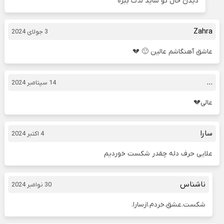
دیدن حال تو شاید لذت ببره
Zahra
3 جولای 2024
عاشق آهنگاشم عالین 🙂 💔
…
14 سپتامبر 2024
عالی💔
سارا
4 اکتبر 2024
علایی حرف دله چقدر شکست خوردیم
ناشناس
30 نوامبر 2024
شکست.عشق.خردم.ازسارا.