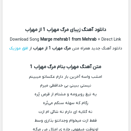
دانلود آهنگ زیبای مرگ مهراب 1 از مهراب
Download Song
Marge mehrab1 from Mehrab
+ Direct Link
دانلود آهنگ جدید همراه متن
مرگ مهراب 1 از مهراب
از
افق موزیک
متن آهنگ مهراب بنام مرگ مهراب 1
امشب واسه آخرین بار دارم عکساتو میبینم
نیستی ببینی بی خدافظی میرم
یه تیغ روبرومه و مشتام از قرص پُره
رگام که سهله سنگم می‌بُره
نه گلایه ای دارم نه شاکی ام ازت
فقط ازت میخوام وجدانتو بذاری وسط
اونوقت میفهمی چاره ی امثال من مرگه