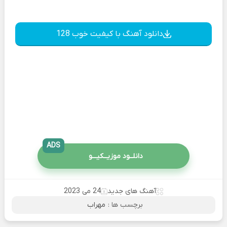
دانلود آهنگ با کیفیت خوب 128
ADS
دانلــود موزیــکیـــو
آهنگ های جدید
24 می 2023
برچسب ها :
مهراب