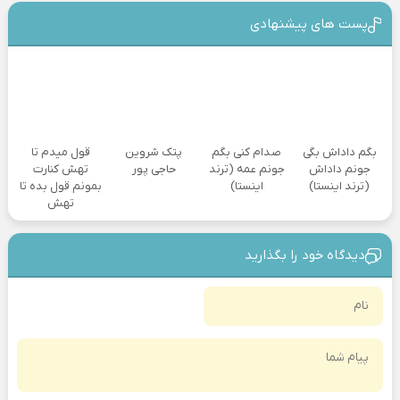
پست های پیشنهادی
بگم داداش بگی
صدام کنی بگم
پتک شروین
قول میدم تا
جونم داداش
جونم عمه (ترند
حاجی پور
تهش کنارت
(ترند اینستا)
اینستا)
بمونم قول بده تا
تهش
دیدگاه خود را بگذارید