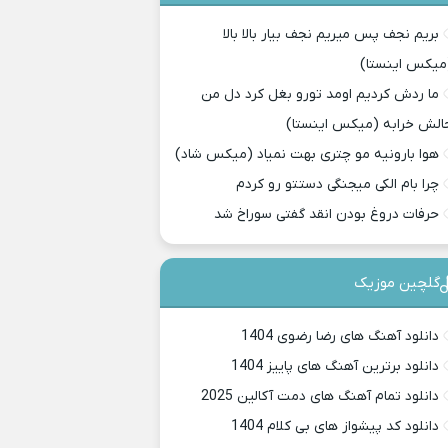
بریم نجف پس میریم نجف بیار بالا بالا
میکس اینستا)
ما ردش کردیم اومد تورو بغل کرد دل من
الش خرابه (میکس اینستا)
هوا بارونیه مو چتری بهت نمیاد (میکس شاد)
چرا بام الکی میجنگی دستتو رو کردم
حرفات دروغ بودن انقد گفتی سوراخ شد
گلچین موزیک
دانلود آهنگ های رضا رضوی 1404
دانلود برترین آهنگ های پاییز 1404
دانلود تمام آهنگ های دمت آکالین 2025
دانلود کد پیشواز های بی کلام 1404