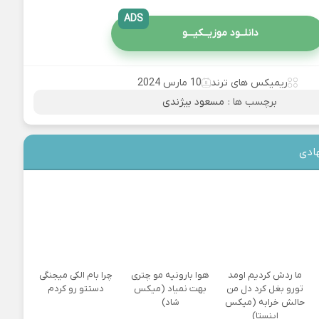
ADS
دانلــود موزیــکیـــو
ریمیکس های ترند
10 مارس 2024
برچسب ها :
مسعود بیژندی
ادی
ما ردش کردیم اومد
هوا بارونیه مو چتری
چرا بام الکی میجنگی
تورو بغل کرد دل من
بهت نمیاد (میکس
دستتو رو کردم
حالش خرابه (میکس
شاد)
اینستا)