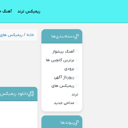
ریمیکس ترند
آهنگ ج
خانه
/
ریمیکس های 
دسته‌بندی‎‌‌ها
آهنگ پیشواز
برترین گلچین ها
بزودی
رپورتاژ آگهی
ریمیکس های
دانلود ریمیکس 
ترند
مداحی جدید
پیوندها