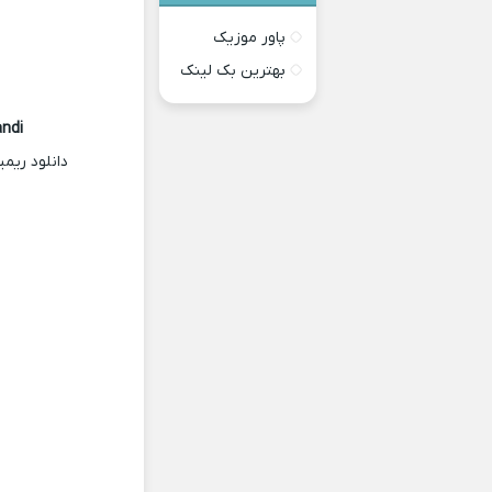
پاور موزیک
بهترین بک لینک
ndi
دانلود ری