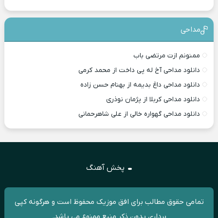
مداحی
ممنونم ازت مرتضی باب
دانلود مداحی آخ له پی داخت از محمد کرمی
دانلود مداحی داغ بدیمه از بهنام حسن زاده
دانلود مداحی کربلا از پژمان نوذری
دانلود مداحی گهواره خالی از علی شاهرحمانی
پخش آهنگ
تمامی حقوق مطالب برای افق موزیک محفوظ است و هرگونه کپی
برداری بدون ذکر منبع ممنوع می باشد.