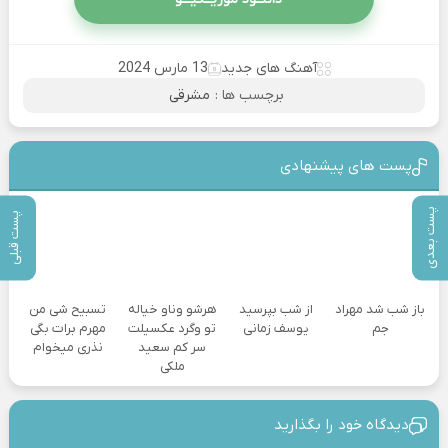
آهنگ های جدید
13 مارس 2024
برچسب ها :
مشرقی
پست های پیشنهادی
پست بعدی
پست قبلی
باز شب شد مهراد
از شب بپرسید
هرشو وناو خیاله
تسبیح شی من
جم
یوسف زمانی
تو وگرد عکسیلت
مهرم برات بگی
سر کم سعید
نذری میخوام
ملکی
دیدگاه خود را بگذارید