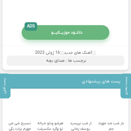
ADS
دانلــود موزیــکیـــو
آهنگ های جدید
16 ژوئن 2023
برچسب ها :
صدای بچه
پست بعدی
پست قبلی
پست های پیشنهادی
باز شب شد مهراد
از شب بپرسید
هرشو وناو خیاله
تسبیح شی من
جم
یوسف زمانی
تو وگرد عکسیلت
مهرم برات بگی