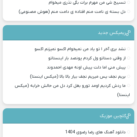
تسبیح شی من مهرم برات بگی نذری میخوام
دل بسته ی نامت منم افتاده ی دامت منم (هوش مصنوعی)
ریمیکس جدید
نشد بری آخر ا تو یاد من نمیخوام اکسو نمیزنم اکسو
از وقتی دستاتو ول کردم پونصد بار اینستاتو
پیش منی اما دلت پیش اونه مهدی احمدوند
بریم نجف پس میریم نجف بیار بالا بالا (میکس اینستا)
ما ردش کردیم اومد تورو بغل کرد دل من حالش خرابه (میکس
اینستا)
گلچین موزیک
دانلود آهنگ های رضا رضوی 1404