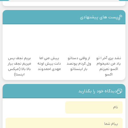
پست های پیشنهادی
نشد بری آخر ا تو
از وقتی دستاتو
پیش منی اما
بریم نجف پس
یاد من نمیخوام
ول کردم پونصد
دلت پیش اونه
میریم نجف بیار
اکسو نمیزنم
بار اینستاتو
مهدی احمدوند
بالا بالا (میکس
اکسو
اینستا)
دیدگاه خود را بگذارید