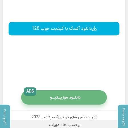
دانلود آهنگ با کیفیت خوب 128
ADS
دانلــود موزیــکیـــو
پست بعدی
پست قبلی
ریمیکس های ترند
4 سپتامبر 2023
برچسب ها :
مهراب