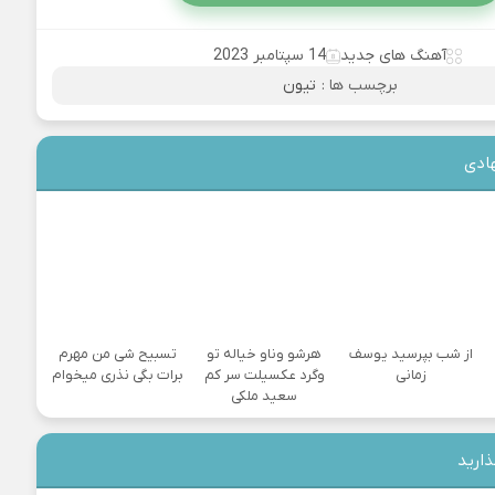
آهنگ های جدید
14 سپتامبر 2023
برچسب ها :
تیون
ادی
از شب بپرسید یوسف
هرشو وناو خیاله تو
تسبیح شی من مهرم
زمانی
وگرد عکسیلت سر کم
برات بگی نذری میخوام
سعید ملکی
ذارید