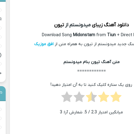
ا
دانلود آهنگ زیبای
میدونستم از
تیون
Download Song
Midonstam
from
Tiun
+ Direct 
هنگ جدید میدونستم از تیون به همراه متن از
افق موزیک
(
متن آهنگ تیون بنام میدونستم
============
ح
روی یک ستاره کلیک کنید تا به آن امتیاز دهید!
میانگین امتیاز
2.3
/ 5. شمارش آرا:
3