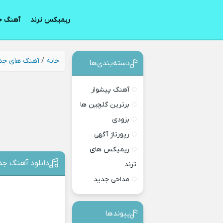
ریمیکس ترند
آهنگ ج
خانه
/
آهنگ های جد
دسته‌بندی‎‌‌ها
آهنگ پیشواز
برترین گلچین ها
بزودی
رپورتاژ آگهی
ریمیکس های
دانلود آهنگ جد
ترند
مداحی جدید
پیوندها