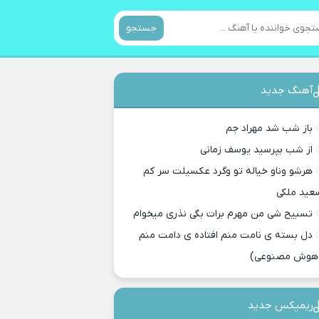
جستجو
آهنگ جدید
باز شب شد مهراد جم
از شب بپرسید یوسف زمانی
هرشو وناو خیاله تو وگرد عکسیلت سر کم
عید ملکی
تسبیح شی من مهرم برات بگی نذری میخوام
دل بسته ی نامت منم افتاده ی دامت منم
هوش مصنوعی)
ریمیکس جدید