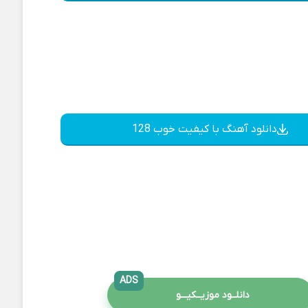
دانلود آهنگ با کیفیت خوب 128
ADS
دانلــود موزیــکیـــو