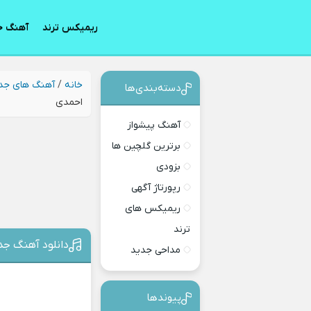
ریمیکس ترند
آهنگ ج
خانه
/
آهنگ های جد
دسته‌بندی‎‌‌ها
احمدی
آهنگ پیشواز
برترین گلچین ها
بزودی
رپورتاژ آگهی
ریمیکس های
ترند
دانلود آهنگ ج
مداحی جدید
پیوندها