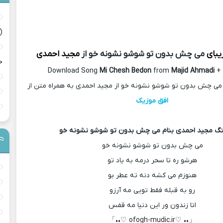
(
یبای
می چش بدون تو شوشو نشونه خو از
مجید احمدی
ح
Download Song
Mi Chesh Bedon
from
Majid Ahmadi
+ 
می چش بدون تو شوشو نشونه خو از مجید احمدی به همراه متن از
افق موزیک
گ مجید احمدی بنام می چش بدون تو شوشو نشونه خو
می چش بدون تو شوشو نشونه خو
هرشو ره تا سحر درمه به یاد تو
هنوزم می کشه دنه ته عطر بو
رو به قبله فقط تویی مه آرزو
اتا زندون ور این دنیا مه قفس
「•• ♡ofogh-mudic.ir ♡••」