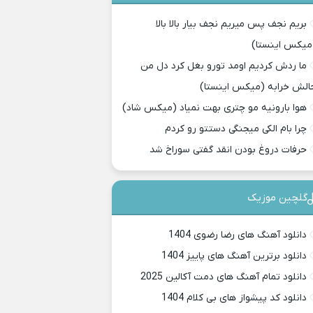
بریم نجف پس میریم نجف بیار بالا بالا
میکس اینستا)
ما ردش کردیم اومد تورو بغل کرد دل من
الش خرابه (میکس اینستا)
هوا بارونیه مو چتری بهت نمیاد (میکس شاد)
چرا بام الکی میجنگی دستتو رو کردم
حرفات دروغ بودن انقد گفتی سوراخ شد
گلچین موزیک
دانلود آهنگ های رضا رضوی 1404
دانلود برترین آهنگ های پاییز 1404
دانلود تمام آهنگ های دمت آکالین 2025
دانلود کد پیشواز های بی کلام 1404