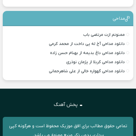
مداحی
ممنونم ازت مرتضی باب
دانلود مداحی آخ له پی داخت از محمد کرمی
دانلود مداحی داغ بدیمه از بهنام حسن زاده
دانلود مداحی کربلا از پژمان نوذری
دانلود مداحی گهواره خالی از علی شاهرحمانی
پخش آهنگ
تمامی حقوق مطالب برای افق موزیک محفوظ است و هرگونه کپی
برداری بدون ذکر منبع ممنوع می باشد.