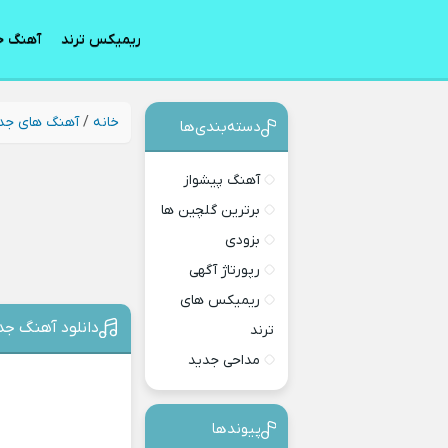
ریمیکس ترند
آهنگ ج
خانه
/
آهنگ های جد
دسته‌بندی‎‌‌ها
آهنگ پیشواز
برترین گلچین ها
بزودی
رپورتاژ آگهی
ریمیکس های
دانلود آهنگ جدی
ترند
مداحی جدید
پیوندها