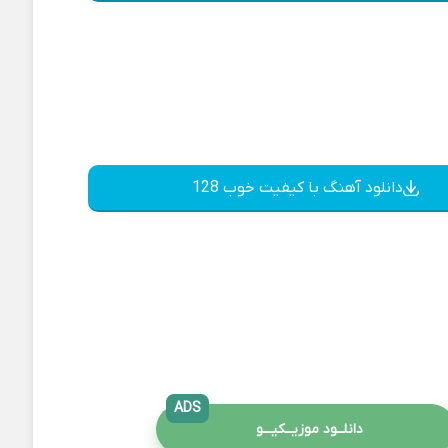
دانلود آهنگ با کیفیت خوب 128
ADS
دانلــود موزیــکیـــو