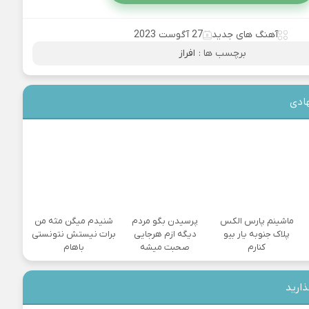
آهنگ های جدید
27 آگوست 2023
برچسب ها :
افراز
ادی
ماشینم پارس الکس
پرسیدن بگو مردم
شنیدم میگن مثه من
پلاک جنوبه یار بیو
دیگه ازم هرجایی
برات نیستش نتونستی
کنارم
صحبت میشه
باهام
ذارید