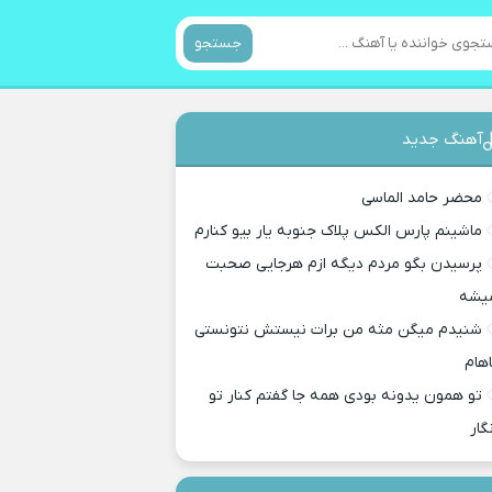
جستجو
آهنگ جدید
محضر حامد الماسی
ماشینم پارس الکس پلاک جنوبه یار بیو کنارم
پرسیدن بگو مردم دیگه ازم هرجایی صحبت
یشه
شنیدم میگن مثه من برات نیستش نتونستی
اهام
تو همون یدونه بودی همه جا گفتم کنار تو
گار