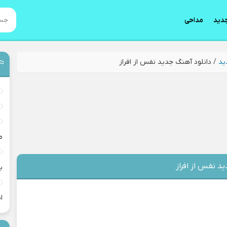
دید
مداحی
ید
/
دانلود آهنگ جدید نفس از افراز
م
د نفس از افراز
ب
ان