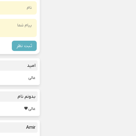
ثبت نظر
امید
عالی
بدونم نام
عالی🖤
Amir