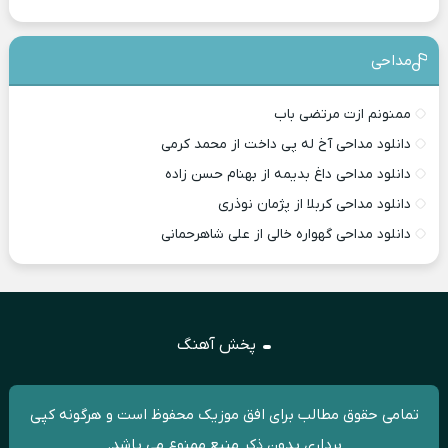
مداحی
ممنونم ازت مرتضی باب
دانلود مداحی آخ له پی داخت از محمد کرمی
دانلود مداحی داغ بدیمه از بهنام حسن زاده
دانلود مداحی کربلا از پژمان نوذری
دانلود مداحی گهواره خالی از علی شاهرحمانی
پخش آهنگ
تمامی حقوق مطالب برای افق موزیک محفوظ است و هرگونه کپی
برداری بدون ذکر منبع ممنوع می باشد.