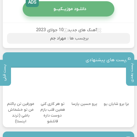
ADS
دانلــود موزیــکیـــو
آهنگ های جدید
10 جولای 2023
برچسب ها :
مهراد جم
پست های پیشنهادی
پست بعدی
پست قبلی
بزا برو شایان یو
پرو حسین پارسا
تو هر کاری کنی
مورفین تن پاکتم
همین قلب بازم
من تو خشخاش
دوست داره
باشی (ترند
قاتلشو
اینستا)