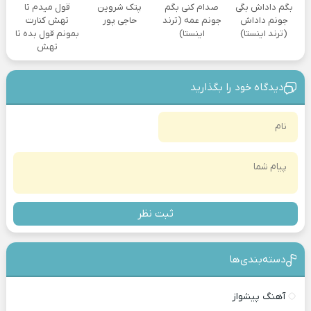
بگم داداش بگی
صدام کنی بگم
پتک شروین
قول میدم تا
جونم داداش
جونم عمه (ترند
حاجی پور
تهش کنارت
(ترند اینستا)
اینستا)
بمونم قول بده تا
تهش
دیدگاه خود را بگذارید
ثبت نظر
دسته‌بندی‎‌‌ها
آهنگ پیشواز