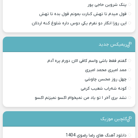
پتک شروین حاجی پور
قول میدم تا تهش کنارت بمونم قول بده تا تهش
این روزا انگار دو نفرم یکی دوس داره شلوغ کنه اردلان
ریمیکس جدید
گفتم فقط باشی واسم کافی الان دورم پره آدم
ممد امیری محمد امیری
چهل روز محسن چاوشی
کونه شه‌راب شعیب کرمی
نشد بری آخر ا تو یاد من نمیخوام اکسو نمیزنم اکسو
گلچین موزیک
دانلود آهنگ های رضا رضوی 1404