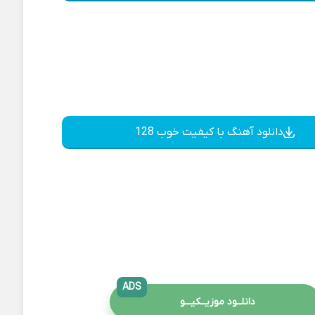
دانلود آهنگ با کیفیت خوب 128
ADS
دانلــود موزیــکیـــو