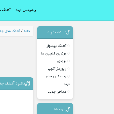
ریمیکس ترند
آهنگ ج
خانه
/
آهنگ های جد
دسته‌بندی‎‌‌ها
آهنگ پیشواز
برترین گلچین ها
بزودی
رپورتاژ آگهی
ریمیکس های
دانلود آهنگ جدی
ترند
مداحی جدید
پیوندها