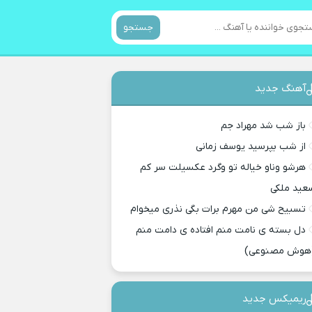
جستجو
آهنگ جدید
باز شب شد مهراد جم
از شب بپرسید یوسف زمانی
هرشو وناو خیاله تو وگرد عکسیلت سر کم
عید ملکی
تسبیح شی من مهرم برات بگی نذری میخوام
دل بسته ی نامت منم افتاده ی دامت منم
هوش مصنوعی)
ریمیکس جدید