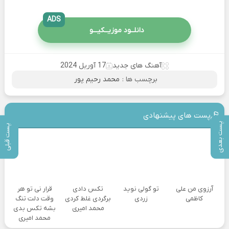
ADS
دانلــود موزیــکیـــو
آهنگ های جدید
17 آوریل 2024
برچسب ها :
محمد رحیم پور
پست های پیشنهادی
پست بعدی
پست قبلی
آرزوی من علی
تو گولی نوید
تکس دادی
قرار نی تو هر
کاظمی
زردی
برگردی غلط کردی
وقت دلت تنگ
محمد امیری
بشه تکس بدی
محمد امیری