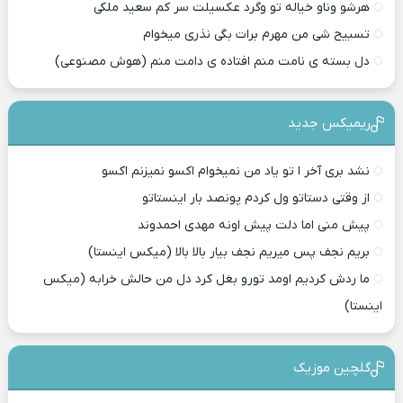
هرشو وناو خیاله تو وگرد عکسیلت سر کم سعید ملکی
تسبیح شی من مهرم برات بگی نذری میخوام
دل بسته ی نامت منم افتاده ی دامت منم (هوش مصنوعی)
ریمیکس جدید
نشد بری آخر ا تو یاد من نمیخوام اکسو نمیزنم اکسو
از وقتی دستاتو ول کردم پونصد بار اینستاتو
پیش منی اما دلت پیش اونه مهدی احمدوند
بریم نجف پس میریم نجف بیار بالا بالا (میکس اینستا)
ما ردش کردیم اومد تورو بغل کرد دل من حالش خرابه (میکس
اینستا)
گلچین موزیک