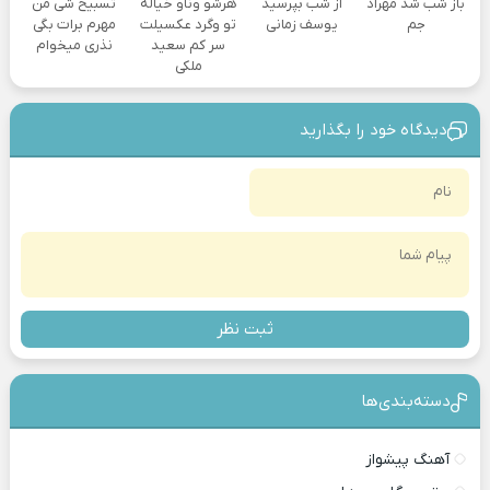
باز شب شد مهراد
از شب بپرسید
هرشو وناو خیاله
تسبیح شی من
جم
یوسف زمانی
تو وگرد عکسیلت
مهرم برات بگی
سر کم سعید
نذری میخوام
ملکی
دیدگاه خود را بگذارید
ثبت نظر
دسته‌بندی‎‌‌ها
آهنگ پیشواز