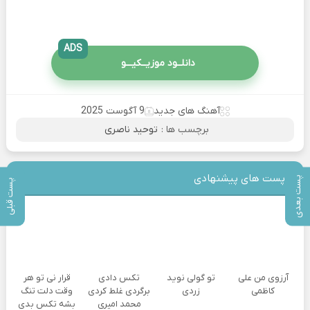
ADS
دانلــود موزیــکیـــو
آهنگ های جدید
9 آگوست 2025
برچسب ها :
توحید ناصری
پست های پیشنهادی
پست بعدی
پست قبلی
آرزوی من علی
تو گولی نوید
تکس دادی
قرار نی تو هر
کاظمی
زردی
برگردی غلط کردی
وقت دلت تنگ
محمد امیری
بشه تکس بدی