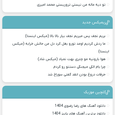
تو دیه ماله من نیستی تروریستی محمد امیری
ریمیکس جدید
بریم نجف پس میریم نجف بیار بالا بالا (میکس اینستا)
ما ردش کردیم اومد تورو بغل کرد دل من حالش خرابه (میکس
اینستا)
هوا بارونیه مو چتری بهت نمیاد (میکس شاد)
چرا بام الکی میجنگی دستتو رو کردم
حرفات دروغ بودن انقد گفتی سوراخ شد
گلچین موزیک
دانلود آهنگ های رضا رضوی 1404
دانلود برترین آهنگ های پاییز 1404