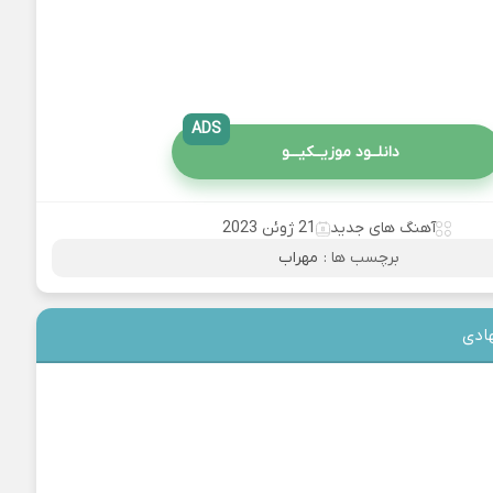
ADS
دانلــود موزیــکیـــو
آهنگ های جدید
21 ژوئن 2023
برچسب ها :
مهراب
ادی