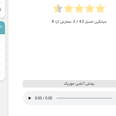
5
میانگین امتیاز
4.3
/ 5. شمارش آرا:
8
پخش آنلاین موزیک