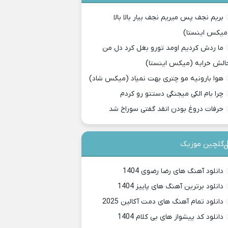
بریم نجف پس میریم نجف بیار بالا بالا
میکس اینستا)
ما ردش کردیم اومد تورو بغل کرد دل من
الش خرابه (میکس اینستا)
هوا بارونیه مو چتری بهت نمیاد (میکس شاد)
چرا بام الکی میجنگی دستتو رو کردم
حرفات دروغ بودن انقد گفتی سوراخ شد
گلچین موزیک
دانلود آهنگ های رضا رضوی 1404
دانلود برترین آهنگ های پاییز 1404
دانلود تمام آهنگ های دمت آکالین 2025
دانلود کد پیشواز های بی کلام 1404