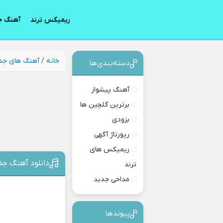
ریمیکس ترند
آهنگ ج
خانه
/
آهنگ های جد
دسته‌بندی‎‌‌ها
آهنگ پیشواز
برترین گلچین ها
بزودی
رپورتاژ آگهی
ریمیکس های
دانلود آهنگ جد
ترند
مداحی جدید
پیوندها