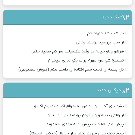
آهنگ جدید
باز شب شد مهراد جم
از شب بپرسید یوسف زمانی
هرشو وناو خیاله تو وگرد عکسیلت سر کم سعید ملکی
تسبیح شی من مهرم برات بگی نذری میخوام
دل بسته ی نامت منم افتاده ی دامت منم (هوش مصنوعی)
ریمیکس جدید
نشد بری آخر ا تو یاد من نمیخوام اکسو نمیزنم اکسو
از وقتی دستاتو ول کردم پونصد بار اینستاتو
پیش منی اما دلت پیش اونه مهدی احمدوند
بریم نجف پس میریم نجف بیار بالا بالا (میکس اینستا)