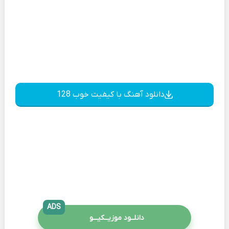
دانلود آهنگ با کیفیت خوب 128
ADS
دانلــود موزیــکیـــو