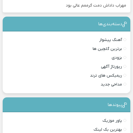
مهراب داداش دمت گرممم عالی بود
دسته‌بندی‎‌‌ها
آهنگ پیشواز
برترین گلچین ها
بزودی
رپورتاژ آگهی
ریمیکس های ترند
مداحی جدید
پیوندها
پاور موزیک
بهترین بک لینک