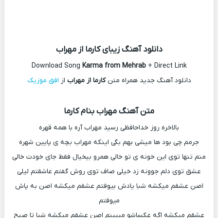
دانلود آهنگ زیبای کارما از مهراب
Download Song
Karma from Mehrab
+ Direct Link
دانلود آهنگ جدید همراه متن
کارما از مهراب
از
افق موزیک
متن آهنگ مهراب بنام کارما
بالاخره روز خداحافظی رسید مهراب آره با همه قهره
جرمم چی بود ها میشی بهم بگی اینکه مهراب بچه ی پایین شهره
منم تنها توی این خونه ی تو خالی همرو بیخیال فقط جای خودت خالی
عشق توی دلم جوونه زد خیلی صاف توی روش گفتم عاشقتم لیلی
اصن عشقم میکشه شبا یادش بیوفتم عشقم میکشه اصن به پاش
میوفتم
عشقم میکشه اگه عکساشو میبینم اصن عشقم میکشه شبا تا صبح