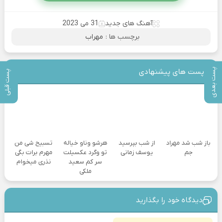
آهنگ های جدید
31 می 2023
برچسب ها :
مهراب
پست بعدی
پست های پیشنهادی
پست قبلی
باز شب شد مهراد
از شب بپرسید
هرشو وناو خیاله
تسبیح شی من
جم
یوسف زمانی
تو وگرد عکسیلت
مهرم برات بگی
سر کم سعید
نذری میخوام
ملکی
دیدگاه خود را بگذارید