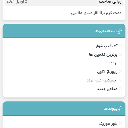
روانی صاحب
2 آوریل 2024
دمت گرم براااااااار عشق ماااییی
دسته‌بندی‎‌‌ها
آهنگ پیشواز
برترین گلچین ها
بزودی
رپورتاژ آگهی
ریمیکس های ترند
مداحی جدید
پیوندها
پاور موزیک