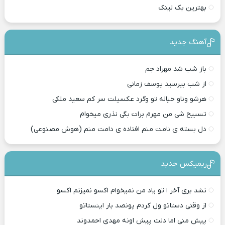
بهترین بک لینک
آهنگ جدید
باز شب شد مهراد جم
از شب بپرسید یوسف زمانی
هرشو وناو خیاله تو وگرد عکسیلت سر کم سعید ملکی
تسبیح شی من مهرم برات بگی نذری میخوام
دل بسته ی نامت منم افتاده ی دامت منم (هوش مصنوعی)
ریمیکس جدید
نشد بری آخر ا تو یاد من نمیخوام اکسو نمیزنم اکسو
از وقتی دستاتو ول کردم پونصد بار اینستاتو
پیش منی اما دلت پیش اونه مهدی احمدوند