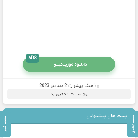
ADS
دانلــود موزیــکیـــو
آهنگ پیشواز
2 دسامبر 2023
برچسب ها :
معین زد
پست های پیشنهادی
پست بعدی
پست قبلی