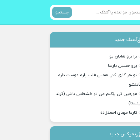
جستجو
آهنگ جدید
بزا برو شایان یو
پرو حسین پارسا
تو هر کاری کنی همین قلب بازم دوست داره
اتلشو
مورفین تن پاکتم من تو خشخاش باشی (ترند
ینستا)
کارما مهدی احمدزاده
ریمیکس جدید