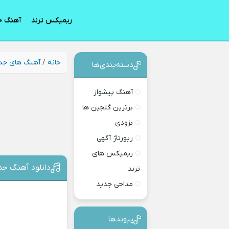
ریمیکس ترند
آهنگ ج
خانه
/
آهنگ های جد
دسته‌بندی‎‌‌ها
آهنگ پیشواز
برترین گلچین ها
بزودی
رپورتاژ آگهی
ریمیکس های
دانلود آهنگ جدی
ترند
مداحی جدید
پیوندها