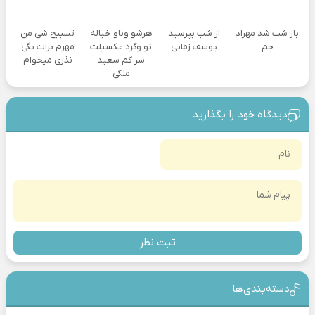
باز شب شد مهراد
از شب بپرسید
هرشو وناو خیاله
تسبیح شی من
جم
یوسف زمانی
تو وگرد عکسیلت
مهرم برات بگی
سر کم سعید
نذری میخوام
ملکی
دیدگاه خود را بگذارید
ثبت نظر
دسته‌بندی‎‌‌ها