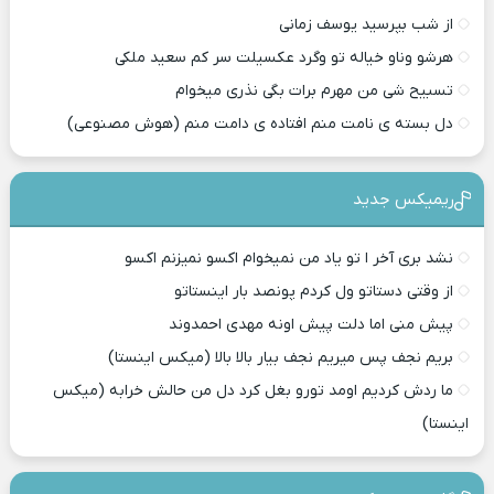
از شب بپرسید یوسف زمانی
هرشو وناو خیاله تو وگرد عکسیلت سر کم سعید ملکی
تسبیح شی من مهرم برات بگی نذری میخوام
دل بسته ی نامت منم افتاده ی دامت منم (هوش مصنوعی)
ریمیکس جدید
نشد بری آخر ا تو یاد من نمیخوام اکسو نمیزنم اکسو
از وقتی دستاتو ول کردم پونصد بار اینستاتو
پیش منی اما دلت پیش اونه مهدی احمدوند
بریم نجف پس میریم نجف بیار بالا بالا (میکس اینستا)
ما ردش کردیم اومد تورو بغل کرد دل من حالش خرابه (میکس
اینستا)