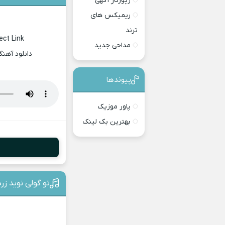
رپورتاژ آگهی
ریمیکس های
ترند
ect Link
مداحی جدید
دانلود آهن
پیوندها
پاور موزیک
بهترین بک لینک
تو گولی نوید زر