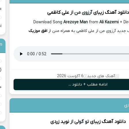
م
دانلود آهنگ زیبای
آرزوی من از
علی کاظمی
Download Song
Arezoye Man
from
Ali Kazemi
+ Dir
ا
گ جدید آرزوی من از علی کاظمی به همراه متن از
افق موزیک
(
آهنگ های جدید
6 آگوست 2026
ادامه مطلب + دانلود ...
ح
دی
دانلود آهنگ زیبای
تو گولی از
نوید زردی