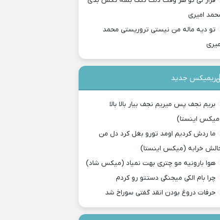
قرار نی تو هر وقت دلت تنگ بشه تکس بدی
حمد امیری
تو دیه ماله من نیستی تروریستی محمد
میری
ریمیکس جدید
بریم نجف پس میریم نجف بیار بالا بالا
میکس اینستا)
ما ردش کردیم اومد تورو بغل کرد دل من
الش خرابه (میکس اینستا)
هوا بارونیه مو چتری بهت نمیاد (میکس شاد)
چرا بام الکی میجنگی دستتو رو کردم
حرفات دروغ بودن انقد گفتی سوراخ شد