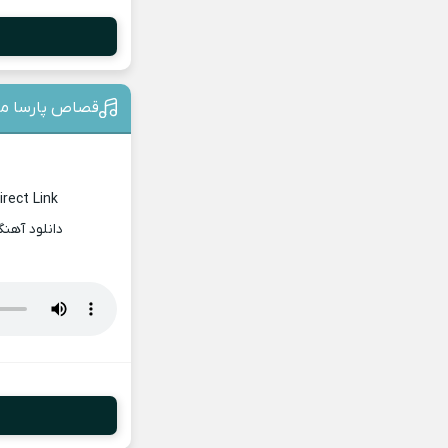
قصاص پارسا م
rect Link
دانلود آهن