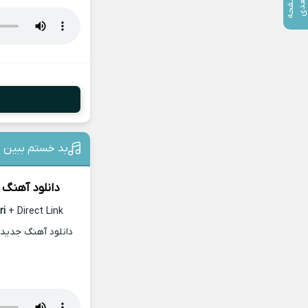
ص
ف
ح
ه
ع
د
ب
ی
بد خستم ببین 
دانلود آهنگ 
ri
+ Direct Link
دانلود آهنگ جدید 