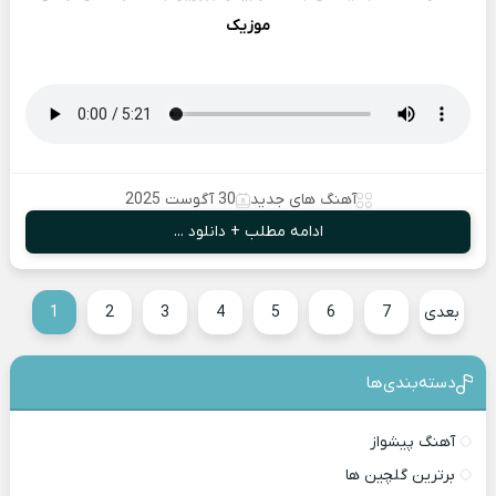
موزیک
آهنگ های جدید
30 آگوست 2025
ادامه مطلب + دانلود ...
بعدی
7
6
5
4
3
2
1
دسته‌بندی‎‌‌ها
آهنگ پیشواز
برترین گلچین ها