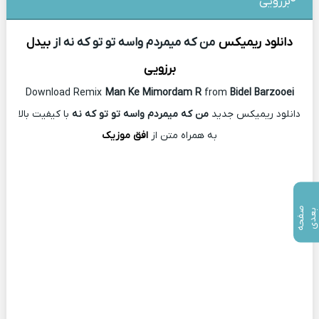
برزویی
دانلود ریمیکس
من که میمردم واسه تو تو که نه از
بیدل
برزویی
Download Remix
Man Ke Mimordam R
from
Bidel Barzooei
دانلود ریمیکس جدید
من که میمردم واسه تو تو که نه
با کیفیت بالا
به همراه متن از
افق موزیک
ص
ف
ح
ه
ع
د
ب
ی