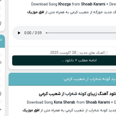
س
Download Song
Khozga
from
Shoaib Karami
+ Dire
نگ جدید خوزگه از شعیب کرمی به همراه متن از
افق موزیک
(
آهنگ های جدید
28 آگوست 2025
ادامه مطلب + دانلود ...
ا
ید کونه شه‌راب از شعیب کرمی
نلود آهنگ زیبای
کونه شه‌راب از
شعیب کرمی
(
Download Song
Kona Sherab
from
Shoaib Karami
+ D
ح
جدید کونه شه‌راب از شعیب کرمی به همراه متن از
افق موزیک