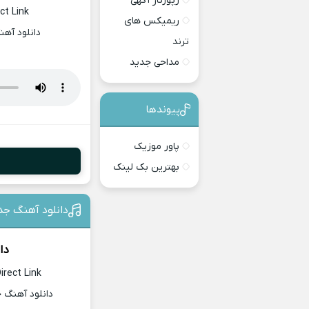
رپورتاژ آگهی
ct Link
ریمیکس های
دانلود آه
ترند
مداحی جدید
پیوندها
پاور موزیک
بهترین بک لینک
دانلود آهنگ جد
دا
irect Link
دانلود آهنگ 