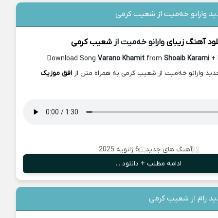
ید وارانو خه‌میت از شعیب کرمی
لود آهنگ زیبای
وارانو خه‌میت از
شعیب کرمی
Download Song
Varano Khamit
from
Shoaib Karami
+ 
دید وارانو خه‌میت از شعیب کرمی به همراه متن از
افق موزیک
آهنگ های جدید
6 ژانویه 2025
ادامه مطلب + دانلود ...
ید زام از شعیب کرمی