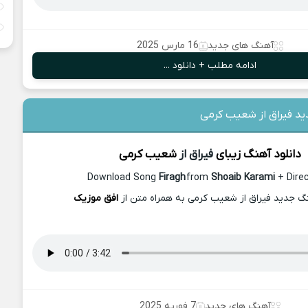
آهنگ های جدید
16 مارس 2025
ادامه مطلب + دانلود ...
ید فیراق از شعیب کرمی
دانلود آهنگ زیبای
فیراق از
شعیب کرمی
Download Song
Firagh
from
Shoaib Karami
+ Direc
نگ جدید فیراق از شعیب کرمی به همراه متن از
افق موزیک
آهنگ های جدید
7 فوریه 2025