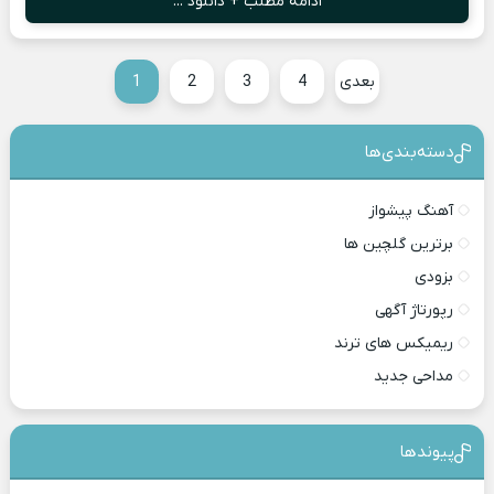
ادامه مطلب + دانلود ...
بعدی
4
3
2
1
دسته‌بندی‎‌‌ها
آهنگ پیشواز
برترین گلچین ها
بزودی
رپورتاژ آگهی
ریمیکس های ترند
مداحی جدید
پیوندها