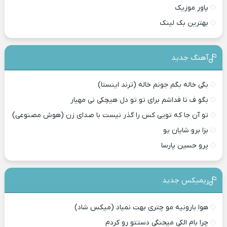
پاور موزیک
بهترین بک لینک
آهنگ جدید
بگی خاله بگم جونم خاله (ترند اینستا)
بگو ف تا فداشم برای تو تو دل هیچکی نی مهیار
تو آن جا که تویی کس را گذر نیست با صدای زن (هوش مصنوعی)
بزا برو شایان یو
پرو حسین پارسا
ریمیکس جدید
هوا بارونیه مو چتری بهت نمیاد (میکس شاد)
چرا بام الکی میجنگی دستتو رو کردم