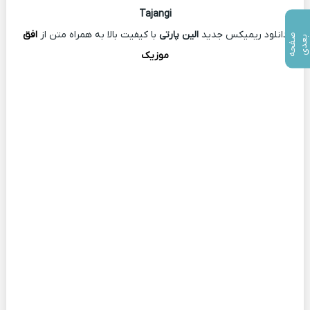
Tajangi
دانلود ریمیکس جدید
الین پارتی
با کیفیت بالا به همراه متن از
افق
ص
ف
ح
ه
ع
د
ب
ی
موزیک