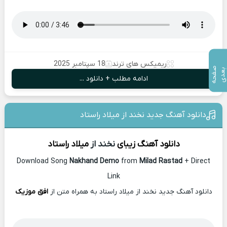
ریمیکس های ترند
18 سپتامبر 2025
ص
ف
ح
ه
ع
د
ب
ی
ادامه مطلب + دانلود ...
دانلود آهنگ جدید نخند از میلاد راستاد
دانلود آهنگ زیبای
نخند از
میلاد راستاد
Download Song
Nakhand Demo
from
Milad Rastad
+ Direct
Link
دانلود آهنگ جدید نخند از میلاد راستاد به همراه متن از
افق موزیک