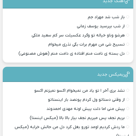
آهنگ جدید
باز شب شد مهراد جم
از شب بپرسید یوسف زمانی
هرشو وناو خیاله تو وگرد عکسیلت سر کم سعید ملکی
تسبیح شی من مهرم برات بگی نذری میخوام
دل بسته ی نامت منم افتاده ی دامت منم (هوش مصنوعی)
ریمیکس جدید
نشد بری آخر ا تو یاد من نمیخوام اکسو نمیزنم اکسو
از وقتی دستاتو ول کردم پونصد بار اینستاتو
پیش منی اما دلت پیش اونه مهدی احمدوند
بریم نجف پس میریم نجف بیار بالا بالا (میکس اینستا)
ما ردش کردیم اومد تورو بغل کرد دل من حالش خرابه (میکس